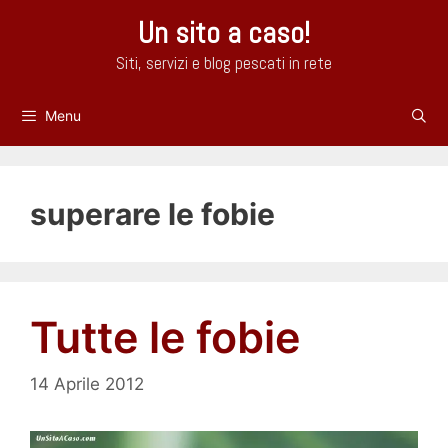
Vai
Un sito a caso!
al
contenuto
Siti, servizi e blog pescati in rete
Menu
superare le fobie
Tutte le fobie
14 Aprile 2012