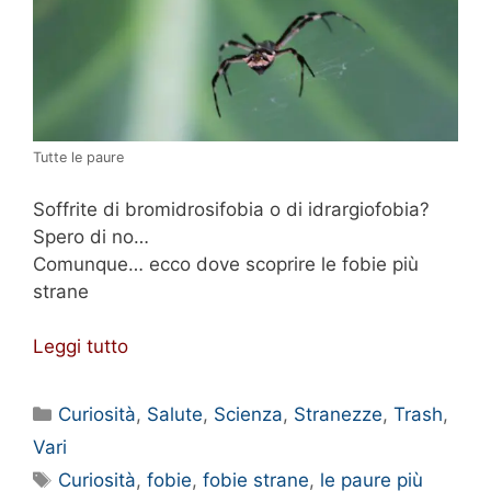
Tutte le paure
Soffrite di bromidrosifobia o di idrargiofobia?
Spero di no…
Comunque… ecco dove scoprire le fobie più
strane
Leggi tutto
Categorie
Curiosità
,
Salute
,
Scienza
,
Stranezze
,
Trash
,
Vari
Tag
Curiosità
,
fobie
,
fobie strane
,
le paure più