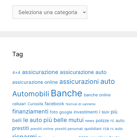
Categorie
Tag
assicurazione
assicurazione auto
4x4
auto
assicurazioni
assicurazione online
Banche
Automobili
banche online
facebook
cellulari
Curiosità
festival di sanremo
finanziamenti
i suv più
foto
investimenti
google
le auto più belle
mutui
belli
polizze rc auto
news
prestiti
rca
quotidiani
rc auto
prestiti online
prestiti personali
risparmi