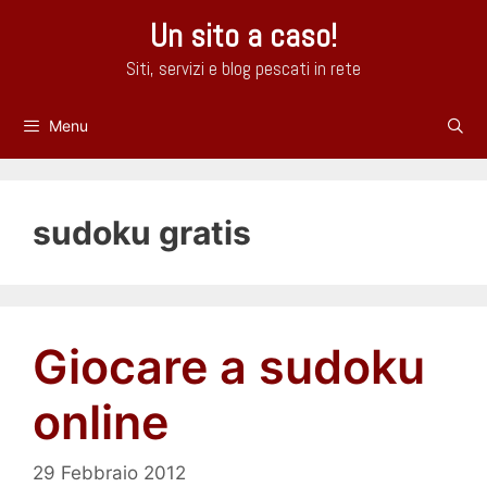
Vai
Un sito a caso!
al
contenuto
Siti, servizi e blog pescati in rete
Menu
sudoku gratis
Giocare a sudoku
online
29 Febbraio 2012