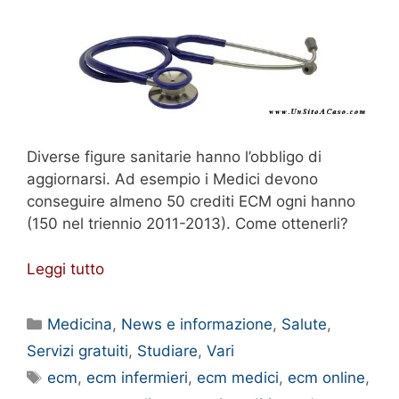
Diverse figure sanitarie hanno l’obbligo di
aggiornarsi. Ad esempio i Medici devono
conseguire almeno 50 crediti ECM ogni hanno
(150 nel triennio 2011-2013). Come ottenerli?
Leggi tutto
Categorie
Medicina
,
News e informazione
,
Salute
,
Servizi gratuiti
,
Studiare
,
Vari
Tag
ecm
,
ecm infermieri
,
ecm medici
,
ecm online
,