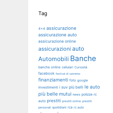
Tag
assicurazione
4x4
assicurazione auto
assicurazione online
auto
assicurazioni
Banche
Automobili
banche online
cellulari
Curiosità
facebook
festival di sanremo
finanziamenti
foto
google
le auto
i suv più belli
investimenti
più belle
mutui
polizze rc
news
prestiti
auto
prestiti online
prestiti
rca
quotidiani
rc auto
personali