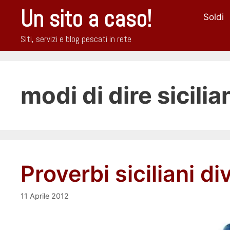
Vai
Un sito a caso!
Soldi
al
contenuto
Siti, servizi e blog pescati in rete
modi di dire sicilia
Proverbi siciliani di
11 Aprile 2012