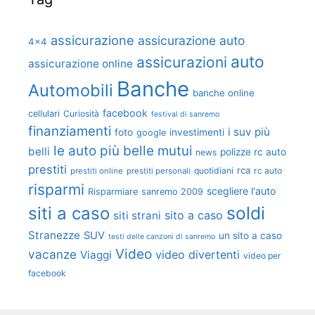
assicurazione
assicurazione auto
4x4
auto
assicurazioni
assicurazione online
Banche
Automobili
banche online
facebook
cellulari
Curiosità
festival di sanremo
finanziamenti
i suv più
foto
investimenti
google
le auto più belle
mutui
belli
polizze rc auto
news
prestiti
rca
quotidiani
rc auto
prestiti online
prestiti personali
risparmi
scegliere l'auto
Risparmiare
sanremo 2009
soldi
siti a caso
sito a caso
siti strani
Stranezze
SUV
un sito a caso
testi delle canzoni di sanremo
Video
vacanze
video divertenti
Viaggi
video per
facebook