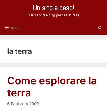
Vai
Un sito a caso!
al
contenuto
Siti, servizi e blog pescati in rete
Menu
la terra
Come esplorare la
terra
6 Febbraio 2009