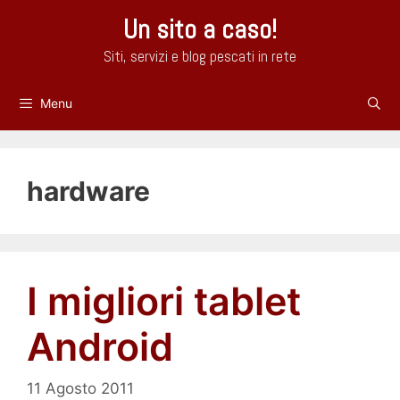
Vai
Un sito a caso!
al
contenuto
Siti, servizi e blog pescati in rete
Menu
hardware
I migliori tablet
Android
11 Agosto 2011