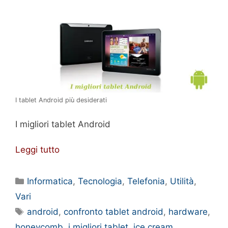
I tablet Android più desiderati
I migliori tablet Android
Leggi tutto
Categorie
Informatica
,
Tecnologia
,
Telefonia
,
Utilità
,
Vari
Tag
android
,
confronto tablet android
,
hardware
,
honeycomb
,
i migliori tablet
,
ice cream