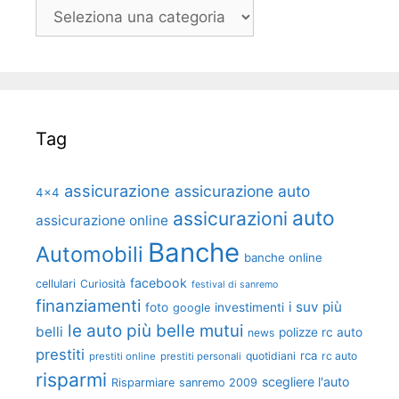
Categorie
Tag
assicurazione
assicurazione auto
4x4
auto
assicurazioni
assicurazione online
Banche
Automobili
banche online
facebook
cellulari
Curiosità
festival di sanremo
finanziamenti
i suv più
foto
investimenti
google
le auto più belle
mutui
belli
polizze rc auto
news
prestiti
rca
quotidiani
rc auto
prestiti online
prestiti personali
risparmi
scegliere l'auto
Risparmiare
sanremo 2009