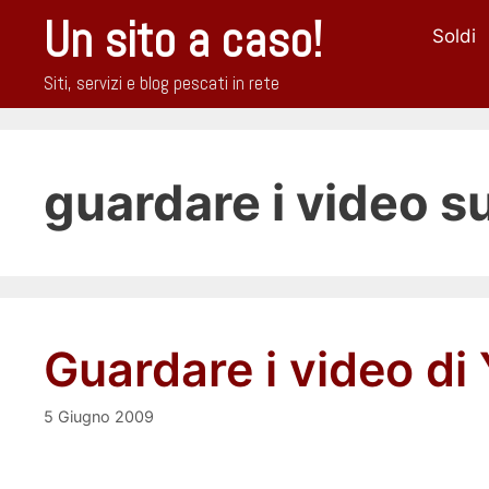
Vai
Un sito a caso!
Soldi
al
contenuto
Siti, servizi e blog pescati in rete
guardare i video su
Guardare i video di
5 Giugno 2009