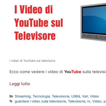
I video di YouTube sul televisore
Ecco come vedere i video di
You
Tube
sulla televis
Leggi tutto
Categorie
Streaming
,
Tecnologia
,
Televisione
,
Utilità
,
Vari
,
Video
Tag
guardare i video sulla televisione
,
Televisione
,
tv
,
Video
,
y