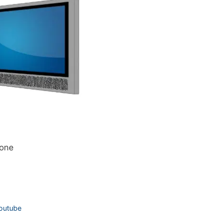
ione
outube