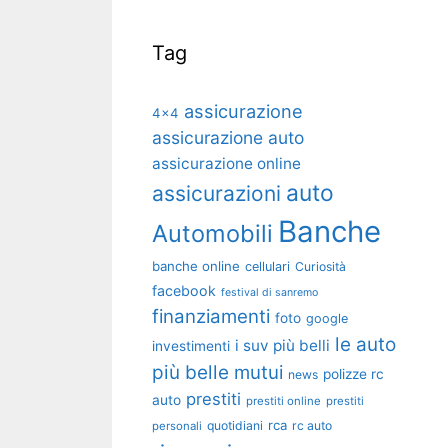
Tag
assicurazione
4x4
assicurazione auto
assicurazione online
auto
assicurazioni
Banche
Automobili
banche online
cellulari
Curiosità
facebook
festival di sanremo
finanziamenti
foto
google
le auto
i suv più belli
investimenti
più belle
mutui
polizze rc
news
prestiti
auto
prestiti online
prestiti
rca
quotidiani
rc auto
personali