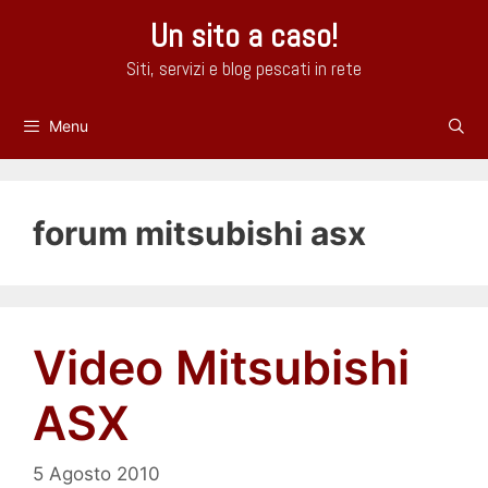
Vai
Un sito a caso!
al
contenuto
Siti, servizi e blog pescati in rete
Menu
forum mitsubishi asx
Video Mitsubishi
ASX
5 Agosto 2010