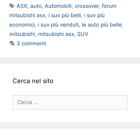
Tag
ASX
,
auto
,
Automobili
,
crossover
,
forum
mitsubishi asx
,
i suv più belli
,
i suv più
economici
,
i suv più venduti
,
le auto più belle
,
mitsubishi
,
mitsubishi asx
,
SUV
3 commenti
Cerca nel sito
Ricerca
per: