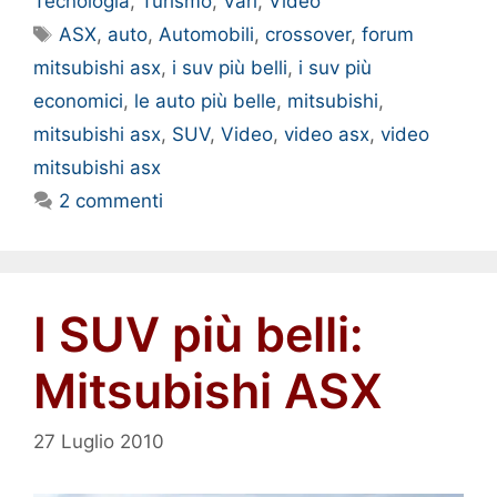
Tecnologia
,
Turismo
,
Vari
,
Video
Tag
ASX
,
auto
,
Automobili
,
crossover
,
forum
mitsubishi asx
,
i suv più belli
,
i suv più
economici
,
le auto più belle
,
mitsubishi
,
mitsubishi asx
,
SUV
,
Video
,
video asx
,
video
mitsubishi asx
2 commenti
I SUV più belli:
Mitsubishi ASX
27 Luglio 2010