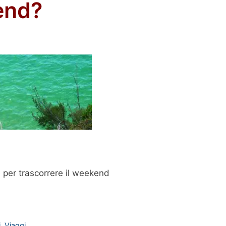
end?
e per trascorrere il weekend
i
,
Viaggi