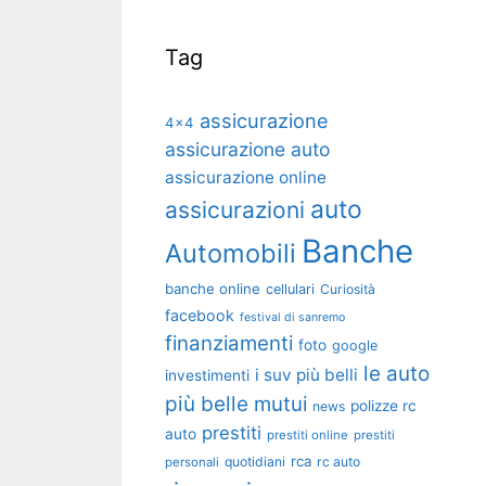
Tag
assicurazione
4x4
assicurazione auto
assicurazione online
auto
assicurazioni
Banche
Automobili
banche online
cellulari
Curiosità
facebook
festival di sanremo
finanziamenti
foto
google
le auto
i suv più belli
investimenti
più belle
mutui
polizze rc
news
prestiti
auto
prestiti online
prestiti
rca
quotidiani
rc auto
personali