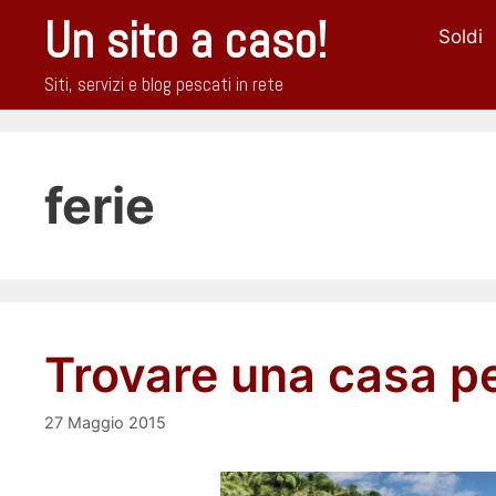
Vai
Un sito a caso!
Soldi
al
contenuto
Siti, servizi e blog pescati in rete
ferie
Trovare una casa p
27 Maggio 2015