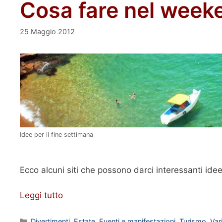
Cosa fare nel week
25 Maggio 2012
Idee per il fine settimana
Ecco alcuni siti che possono darci interessanti ide
Leggi tutto
Categorie
Divertimenti
,
Estate
,
Eventi e manifestazioni
,
Turismo
,
Var