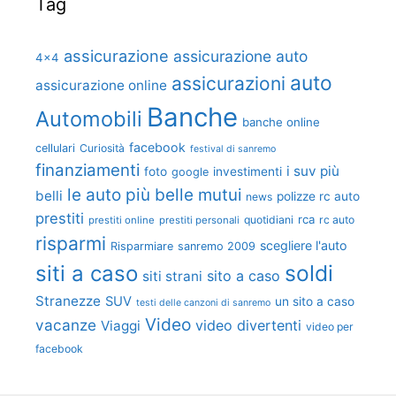
Tag
assicurazione
assicurazione auto
4x4
auto
assicurazioni
assicurazione online
Banche
Automobili
banche online
facebook
cellulari
Curiosità
festival di sanremo
finanziamenti
i suv più
foto
investimenti
google
le auto più belle
mutui
belli
polizze rc auto
news
prestiti
rca
quotidiani
rc auto
prestiti online
prestiti personali
risparmi
scegliere l'auto
Risparmiare
sanremo 2009
soldi
siti a caso
sito a caso
siti strani
Stranezze
SUV
un sito a caso
testi delle canzoni di sanremo
Video
vacanze
video divertenti
Viaggi
video per
facebook