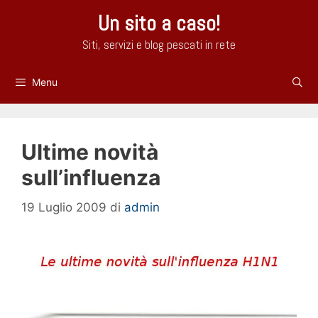
Vai
Un sito a caso!
al
contenuto
Siti, servizi e blog pescati in rete
Menu
Ultime novità
sull’influenza
19 Luglio 2009
di
admin