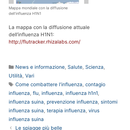
Mappa mondiale con la diffusione
dell'influenza H1N1
La mappa con la diffusione attuale
dell’influenza H1N1:
http://flutracker.rhizalabs.com/
Categorie
News e informazione
,
Salute
,
Scienza
,
Utilità
,
Vari
Tag
Come combattere l'influenza
,
contagio
influenza
,
flu
,
influenza
,
influenza h1n1
,
influenza suina
,
prevenzione influenza
,
sintomi
influenza suina
,
terapia influenza
,
virus
influenza suina
Le spiagge più belle