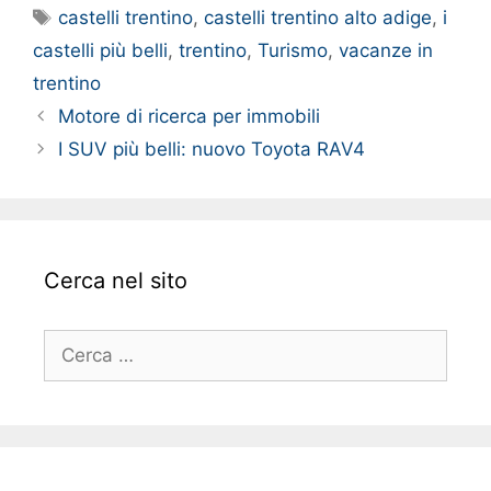
Tag
castelli trentino
,
castelli trentino alto adige
,
i
castelli più belli
,
trentino
,
Turismo
,
vacanze in
trentino
Motore di ricerca per immobili
I SUV più belli: nuovo Toyota RAV4
Cerca nel sito
Ricerca
per: