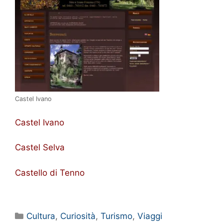
Castel Ivano
Castel Ivano
Castel Selva
Castello di Tenno
Categorie
Cultura
,
Curiosità
,
Turismo
,
Viaggi