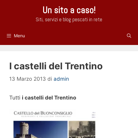
Vai
Un sito a caso!
al
contenuto
Siti, servizi e blog pescati in rete
Menu
I castelli del Trentino
13 Marzo 2013
di
admin
Tutti
i castelli del Trentino