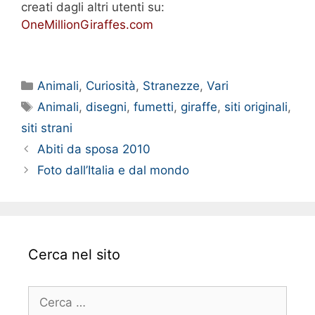
creati dagli altri utenti su:
OneMillionGiraffes.com
Categorie
Animali
,
Curiosità
,
Stranezze
,
Vari
Tag
Animali
,
disegni
,
fumetti
,
giraffe
,
siti originali
,
siti strani
Abiti da sposa 2010
Foto dall’Italia e dal mondo
Cerca nel sito
Ricerca
per: