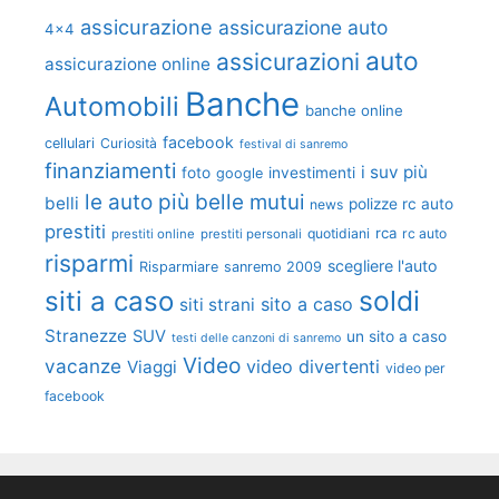
assicurazione
assicurazione auto
4x4
auto
assicurazioni
assicurazione online
Banche
Automobili
banche online
facebook
cellulari
Curiosità
festival di sanremo
finanziamenti
i suv più
foto
investimenti
google
le auto più belle
mutui
belli
polizze rc auto
news
prestiti
rca
quotidiani
rc auto
prestiti online
prestiti personali
risparmi
scegliere l'auto
Risparmiare
sanremo 2009
soldi
siti a caso
sito a caso
siti strani
Stranezze
SUV
un sito a caso
testi delle canzoni di sanremo
Video
vacanze
video divertenti
Viaggi
video per
facebook